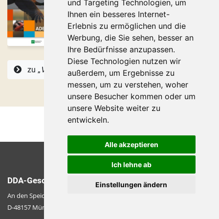
und Targeting Technologien, um
Ihnen ein besseres Internet-
Erlebnis zu ermöglichen und die
Werbung, die Sie sehen, besser an
Ihre Bedürfnisse anzupassen.
Diese Technologien nutzen wir
zu „
Vögel in Deutschland
“
außerdem, um Ergebnisse zu
messen, um zu verstehen, woher
unsere Besucher kommen oder um
unsere Website weiter zu
entwickeln.
Alle akzeptieren
Ich lehne ab
DDA-Geschäftsstelle
Einstellungen ändern
An den Speichern 2
D-48157 Münster