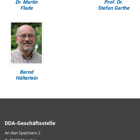
Dr. Martin
Prof. Dr.
Flade
Stefan Garthe
Bernd
Hälterlein
DDA-Geschäftsstelle
An den Speichern 2