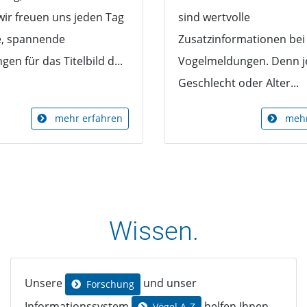
wir freuen uns jeden Tag
sind wertvolle
e, spannende
Zusatzinformationen bei
en für das Titelbild d...
Vogelmeldungen. Denn j
Geschlecht oder Alter...
mehr erfahren
mehr
Wissen.
Unsere
und unser
Forschung
Informationssystem
helfen Ihnen
Vögel A-Z