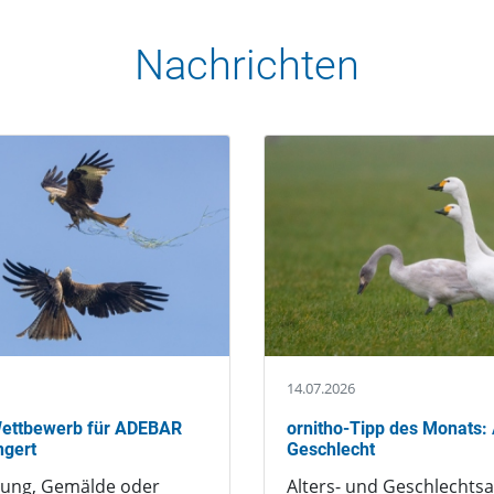
Nachrichten
14.07.2026
-Wettbewerb für ADEBAR
ornitho-Tipp des Monats: 
ngert
Geschlecht
nung, Gemälde oder
Alters- und Geschlechts