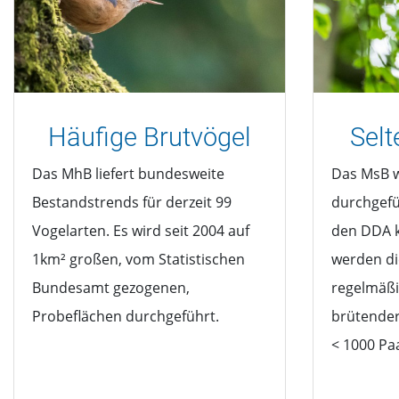
Häufige Brutvögel
Selt
Das MhB liefert bundesweite
Das MsB w
Bestandstrends für derzeit 99
durchgefü
Vogelarten. Es wird seit 2004 auf
den DDA k
1km² großen, vom Statistischen
werden di
Bundesamt gezogenen,
regelmäßi
Probeflächen durchgeführt.
brütender
< 1000 Pa