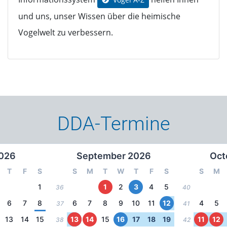
und uns, unser Wissen über die heimische
Vogelwelt zu verbessern.
DDA-Termine
026
September 2026
Oct
T
F
S
S
M
T
W
T
F
S
S
M
1
1
2
3
4
5
36
40
6
7
8
6
7
8
9
10
11
12
4
5
37
41
13
14
15
13
14
15
16
17
18
19
11
12
38
42