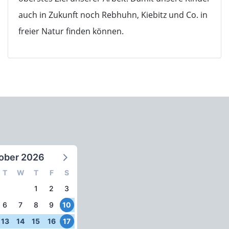
auch in Zukunft noch Rebhuhn, Kiebitz und Co. in
freier Natur finden können.
ober 2026
T
W
T
F
S
1
2
3
6
7
8
9
10
13
14
15
16
17