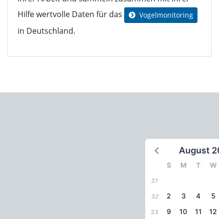
Hilfe wertvolle Daten für das
Vogelmonitoring
in Deutschland.
August 2
S
M
T
W
31
2
3
4
5
32
9
10
11
12
33