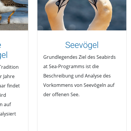
e
Seevögel
el
Grundlegendes Ziel des Seabirds
at Sea-Programms ist die
Tradition
Beschreibung und Analyse des
r Jahre
Vorkommens von Seevögeln auf
uar findet
der offenen See.
ird
n auf
alysiert