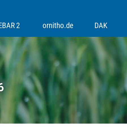
EBAR 2
ornitho.de
DAK
itoring
Alpenvogelmonitoring
Historische Bestandserfassungen
6
Rebhuhn
Rotmilan-Schlafplatzzählung
Synchronzählung Goldregenpfeifer
Synchronzählung Schwäne