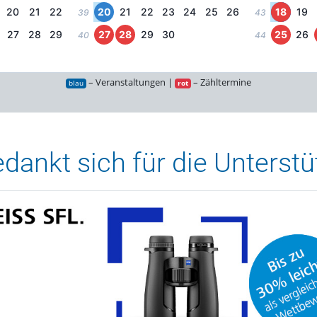
20
21
22
20
21
22
23
24
25
26
18
19
39
43
27
28
29
27
28
29
30
25
26
40
44
– Veranstaltungen |
– Zähltermine
blau
rot
ankt sich für die Unterstüt