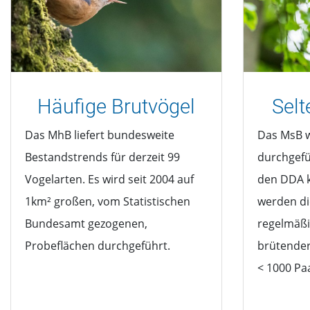
Häufige Brutvögel
Selt
Das MhB liefert bundesweite
Das MsB w
Bestandstrends für derzeit 99
durchgefü
Vogelarten. Es wird seit 2004 auf
den DDA k
1km² großen, vom Statistischen
werden di
Bundesamt gezogenen,
regelmäßi
Probeflächen durchgeführt.
brütender
< 1000 Pa