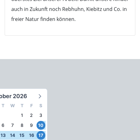
auch in Zukunft noch Rebhuhn, Kiebitz und Co. in
freier Natur finden können.
ober 2026
T
W
T
F
S
1
2
3
6
7
8
9
10
13
14
15
16
17