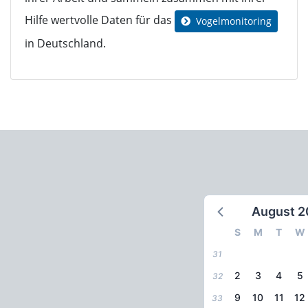
Hilfe wertvolle Daten für das
Vogelmonitoring
in Deutschland.
August 2
S
M
T
W
31
2
3
4
5
32
9
10
11
12
33