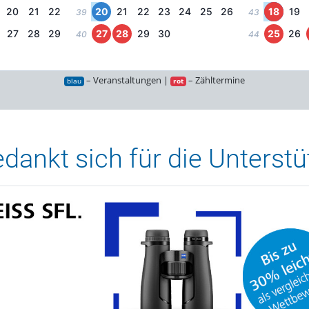
20
21
22
20
21
22
23
24
25
26
18
19
39
43
27
28
29
27
28
29
30
25
26
40
44
– Veranstaltungen |
– Zähltermine
blau
rot
ankt sich für die Unterstüt