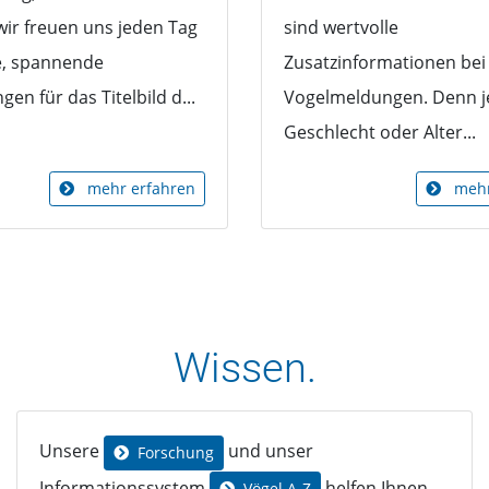
wir freuen uns jeden Tag
sind wertvolle
e, spannende
Zusatzinformationen bei
en für das Titelbild d...
Vogelmeldungen. Denn j
Geschlecht oder Alter...
mehr erfahren
mehr
Wissen.
Unsere
und unser
Forschung
Informationssystem
helfen Ihnen
Vögel A-Z