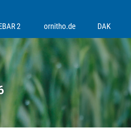
EBAR 2
ornitho.de
DAK
itoring
Alpenvogelmonitoring
Historische Bestandserfassungen
6
Rebhuhn
Rotmilan-Schlafplatzzählung
Synchronzählung Goldregenpfeifer
Synchronzählung Schwäne