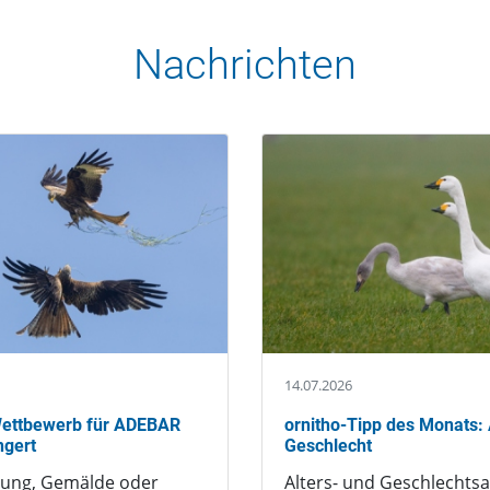
Nachrichten
14.07.2026
-Wettbewerb für ADEBAR
ornitho-Tipp des Monats: 
ngert
Geschlecht
nung, Gemälde oder
Alters- und Geschlechts