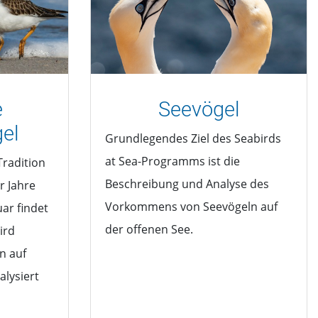
e
Seevögel
el
Grundlegendes Ziel des Seabirds
at Sea-Programms ist die
Tradition
Beschreibung und Analyse des
r Jahre
Vorkommens von Seevögeln auf
uar findet
der offenen See.
ird
n auf
alysiert