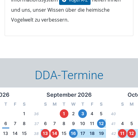
und uns, unser Wissen über die heimische
Vogelwelt zu verbessern.
DDA-Termine
026
September 2026
Oct
T
F
S
S
M
T
W
T
F
S
S
M
1
1
2
3
4
5
36
40
6
7
8
6
7
8
9
10
11
12
4
5
37
41
13
14
15
13
14
15
16
17
18
19
11
12
38
42