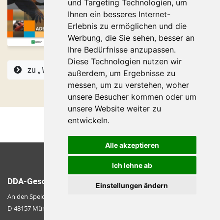
und Targeting Technologien, um
Ihnen ein besseres Internet-
Erlebnis zu ermöglichen und die
Werbung, die Sie sehen, besser an
Ihre Bedürfnisse anzupassen.
Diese Technologien nutzen wir
zu „
Vögel in Deutschland
“
außerdem, um Ergebnisse zu
messen, um zu verstehen, woher
unsere Besucher kommen oder um
unsere Website weiter zu
entwickeln.
Alle akzeptieren
Ich lehne ab
DDA-Geschäftsstelle
Einstellungen ändern
An den Speichern 2
D-48157 Münster