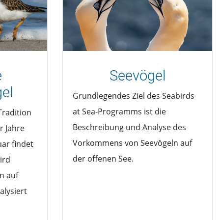
e
Seevögel
el
Grundlegendes Ziel des Seabirds
at Sea-Programms ist die
Tradition
Beschreibung und Analyse des
r Jahre
Vorkommens von Seevögeln auf
uar findet
der offenen See.
ird
n auf
alysiert