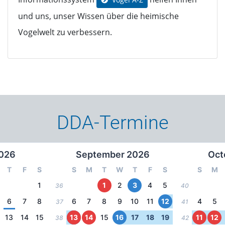
und uns, unser Wissen über die heimische
Vogelwelt zu verbessern.
DDA-Termine
026
September 2026
Oct
T
F
S
S
M
T
W
T
F
S
S
M
1
1
2
3
4
5
36
40
6
7
8
6
7
8
9
10
11
12
4
5
37
41
13
14
15
13
14
15
16
17
18
19
11
12
38
42