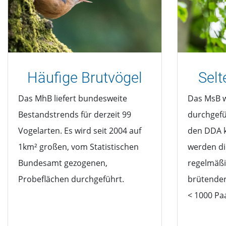
Häufige Brutvögel
Selt
Das MhB liefert bundesweite
Das MsB w
Bestandstrends für derzeit 99
durchgefü
Vogelarten. Es wird seit 2004 auf
den DDA k
1km² großen, vom Statistischen
werden di
Bundesamt gezogenen,
regelmäßi
Probeflächen durchgeführt.
brütender
< 1000 Pa