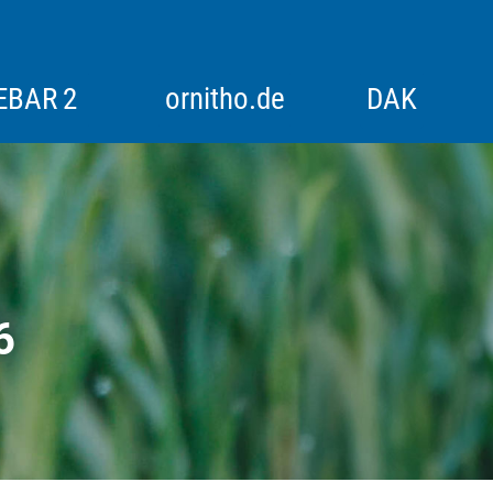
EBAR 2
ornitho.de
DAK
itoring
Alpenvogelmonitoring
Historische Bestandserfassungen
6
Rebhuhn
Rotmilan-Schlafplatzzählung
Synchronzählung Goldregenpfeifer
Synchronzählung Schwäne