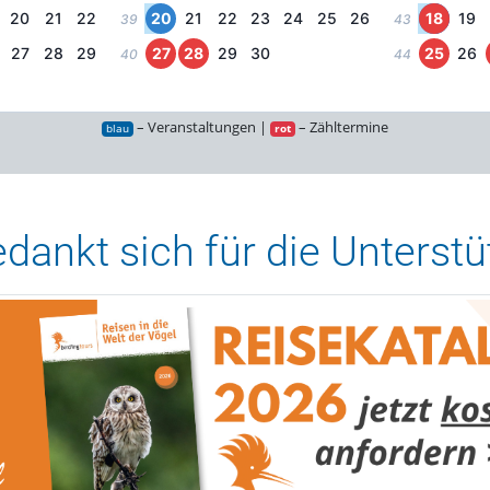
20
21
22
20
21
22
23
24
25
26
18
19
39
43
27
28
29
27
28
29
30
25
26
40
44
– Veranstaltungen |
– Zähltermine
blau
rot
ankt sich für die Unterstüt