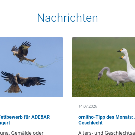
Nachrichten
14.07.2026
-Wettbewerb für ADEBAR
ornitho-Tipp des Monats: 
ngert
Geschlecht
nung, Gemälde oder
Alters- und Geschlechts