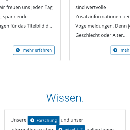
wir freuen uns jeden Tag
sind wertvolle
e, spannende
Zusatzinformationen bei
en für das Titelbild d...
Vogelmeldungen. Denn j
Geschlecht oder Alter...
mehr erfahren
mehr
Wissen.
Unsere
und unser
Forschung
Informationssystem
helfen Ihnen
Vögel A-Z