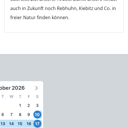
auch in Zukunft noch Rebhuhn, Kiebitz und Co. in
freier Natur finden können.
ober 2026
T
W
T
F
S
1
2
3
6
7
8
9
10
13
14
15
16
17