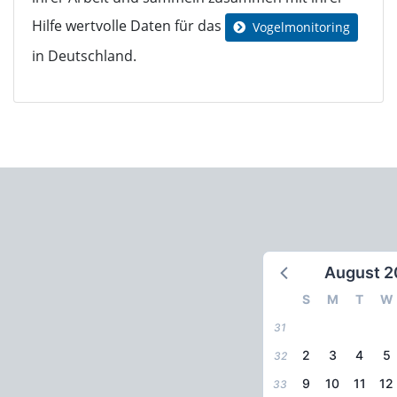
Hilfe wertvolle Daten für das
Vogelmonitoring
in Deutschland.
August 2
S
M
T
W
31
2
3
4
5
32
9
10
11
12
33