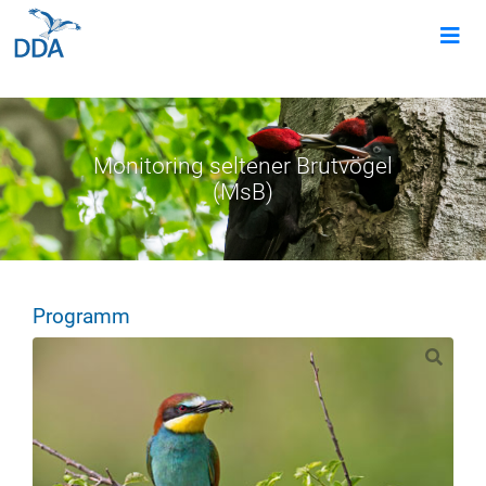
Monitoring seltener Brutvögel
(MsB)
Programm