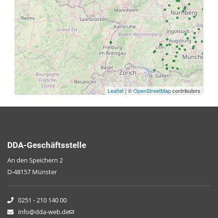
Eichdorf: Vilskanal
Ganacker: südliche Teiche
Gundelfing: Südöstliche Baggerseen
Ebersberg W: Egglburger See
Aßling: Attel
Leaflet
| ©
OpenStreetMap
contributors
Mohrhof: Südliches Weihergebiet
Dachau: Kiesgrube
DDA-Geschäftsstelle
Nassenhausen: Maisach
An den Speichern 2
Haid: Aischgraben
D-48157 Münster
Grossiesen: Lobensteiner Bach
0251 - 210 140 00
Allershausen: Nördliche Seenplatte
info@dda-web.de