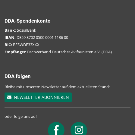
Thonstetten: Alte Amper
Zautendorf: Vogtsreichenbach
DDA-Spendenkonto
Nürnberg: Wöhrder See
Bank:
SozialBank
IBAN:
DE59 3702 0500 0001 1136 00
Waldstetten: Günzstausee
BIC:
BFSWDE33XXX
Empfänger
Dachverband Deutscher Avifaunisten e.V. (DDA)
Schönenberg: Burtenbach
Weißdorf: Sächsische Saale
DDA folgen
Mitwitz: Untere Föritz
Bleibe mit umserem Newsletter auf dem aktuellsten Stand:
Schwabelsberger Weiher
NEWSLETTER ABONNIEREN
Irnsing: Alte Donau
Herrnsaal: Fischteiche
oder folge uns auf
Kaufbäuren: Wertach zum Bärensee