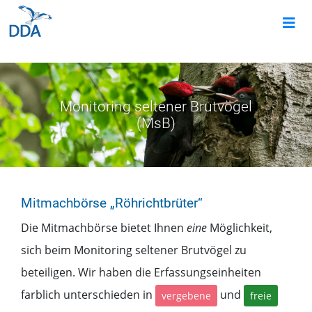
Monitoring seltener Brutvögel
(MsB)
Mitmachbörse
„Röhrichtbrüter“
Die Mitmachbörse bietet Ihnen
eine
Möglichkeit,
sich beim
Monitoring seltener Brutvögel
zu
beteiligen. Wir haben die Erfassungseinheiten
farblich unterschieden in
und
vergebene
freie