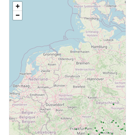
+
Ottmaring: Paarweg
−
Kleinostheim: westliche Weiher
Amberg: Kartbahnweiher
Rothenburg-Tauber: Lindleinsee
Dinkelsbühl: Gaisweiher
Reichmannsdorf: Großer Mühlsee
Bayreuth: Roter Main
Görschnitz: Ölgraben
Beiersdorf: Goldbergsee
Weißenbrunn: Froschgrundsee
Ampermoching: Amperweg