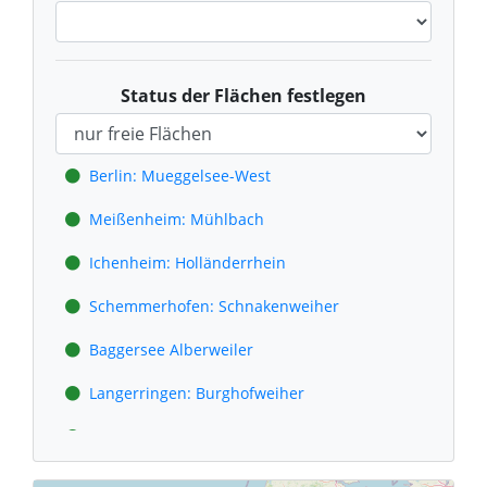
Status der Flächen festlegen
Berlin: Mueggelsee-West
Meißenheim: Mühlbach
Ichenheim: Holländerrhein
Schemmerhofen: Schnakenweiher
Baggersee Alberweiler
Langerringen: Burghofweiher
Bobingen: Burlafinger Weiher
Oberottmarshausen: Baggerseen Römersee