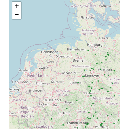
+
Fürstenberg/H.: NWR Woblitz
−
Schwedt/O.: NWR Pommersche Heide
Lieberose: NWR An den Hirschbergen
Rheinsberg: NWR Ruppiner Schweiz
Werneuchen: NWR Heidekrug
Beeskow: NWR Kl. Schwarzberg u.
Raßmannsdorfer Werl
Schlaubetal: NWR Fünfeichen
Luckenwalde: NWR Stärtchen
Lieberose: NWR Tauersche Eichen
Döbern: NWR Am Lissberg