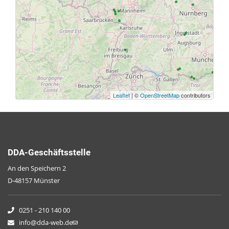
Hohenleipisch: NWR Der Loben
Hausach: Kreuzberg
Rhön: NWR Eisgraben
Rhön: NWR Kalkberg
Spessart: NWR Schubertswald
Leaflet
| ©
OpenStreetMap
contributors
Spessart: NWR Gaulkopf
Spessart: NWR Hoher Knuck
Spessart: NWR Kreuzbuckel
DDA-Geschäftsstelle
Spessart: NWR Eichhall
An den Speichern 2
D-48157 Münster
Oberer Steigerwald: NWR Böhlgrund
Oberer Steigerwald: NWR Kleinengelein
0251 - 210 140 00
info@dda-web.de
Oberer Steigerwald: NWR Zwerchstück