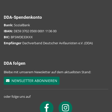
Oberer Steigerwald: NWR Brunnstube &
Waldhaus
DDA-Spendenkonto
Südlicher Steigerwald: NWR Wolfsee
Bank:
SozialBank
IBAN:
DE59 3702 0500 0001 1136 00
Erlangen: NWR Böhmlach
BIC:
BFSWDE33XXX
Empfänger
Dachverband Deutscher Avifaunisten e.V. (DDA)
Zwiesel: NWR am Arber
GAP: NWR Jakelberg
DDA folgen
Mangfallgebirge: NWR Tuschberg
Bleibe mit umserem Newsletter auf dem aktuellsten Stand:
Spessart: NWR Gansbrunn
NEWSLETTER ABONNIEREN
Miltenberg: NWR Weißensteinig
Bad Kissingen: NWR Dachsbau
oder folge uns auf
Coburg: NWR Schwengbrunn