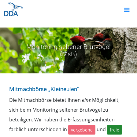
Monitoring seltener Brutvögel
(MsB)
Mitmachbörse
„Kleineulen“
Die Mitmachbörse bietet Ihnen
eine
Möglichkeit,
sich beim
Monitoring seltener Brutvögel
zu
beteiligen. Wir haben die Erfassungseinheiten
farblich unterschieden in
und
vergebene
freie