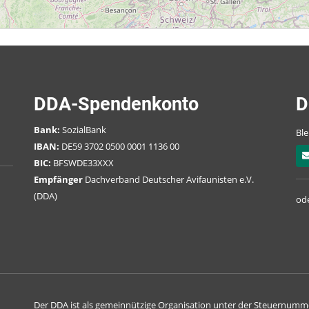
HeinrichLaehr Park
Rieselfeld Gatow
Sumpfgelaende Rosenthal
Wasserwerk Jungfernheid
DDA-Spendenkonto
D
Riemeister Fenn
Bank:
SozialBank
Ble
IBAN:
DE59 3702 0500 0001 1136 00
Teufelsbruch
BIC:
BFSWDE33XXX
Empfänger
Dachverband Deutscher Avifaunisten e.V.
Scharfenberg
(DDA)
ode
Pfaueninsel
Hubertussee
MaerkischesViertel Gesam
Volkspark Hasenheide
Der DDA ist als gemeinnützige Organisation unter der Steuernumm