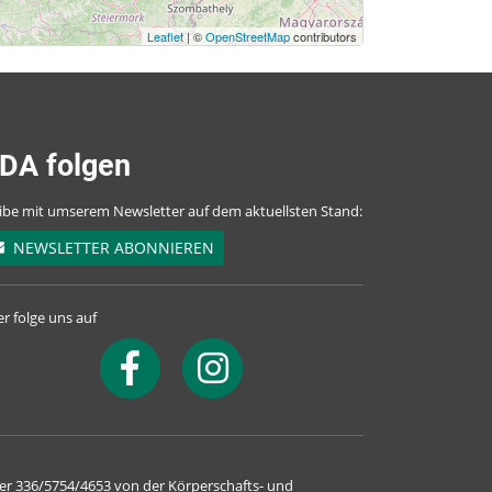
Leaflet
| ©
OpenStreetMap
contributors
e
DA folgen
ibe mit umserem Newsletter auf dem aktuellsten Stand:
NEWSLETTER ABONNIEREN
r folge uns auf
t
er 336/5754/4653 von der Körperschafts- und