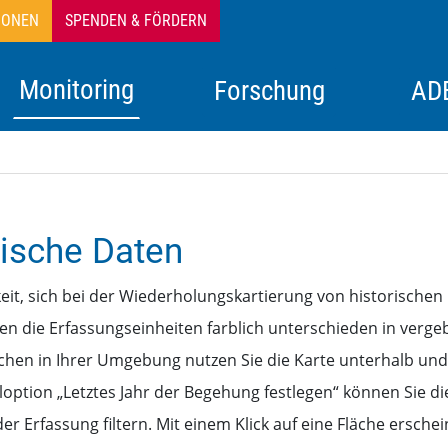
IONEN
SPENDEN & FÖRDERN
Monitoring
Forschung
AD
Bestellen
(ADEBAR)
en beim DDA
rgrund
ne Vögel in Deutschland
Hintergrund & Übersicht
Über das VM-S
Über die Vogelwelt
“
Über das Seevogelmon
ische Daten
 der Brutvögel
ng
le Stellenangebote
nisse
hte der DAK
Starterpaket (Vogel-)Schutzgebiete
Herausgeber & Redaktion
Erfassungsmethoden
eit, sich bei der Wiederholungskartierung von historischen
 Schwäne
kationen
Mitmachbörse
Inhalt
Mitmachen
en die Erfassungseinheiten farblich unterschieden in verg
Anhang I-Arten
Abonnement / Probeheft
Fahrtberichte
lächen in Ihrer Umgebung nutzen Sie die Karte unterhalb und
option „Letztes Jahr der Begehung festlegen“ können Sie di
Triggerarten
Ergebnisse
r Erfassung filtern. Mit einem Klick auf eine Fläche erschei
Publikationen