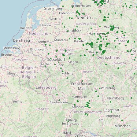
Friedhof Mehringdamm
Kleingaerten Lichterfelde
Kleingaerten Rehberge
Zoologischer Garten
Friedhof Neukoelln
Tempelhofer Park
Volkspark Mariendorf
Lietzenseepark
Volkspark Rehberge
Botanischer Garten
Gemeindewaeldchen Zehl