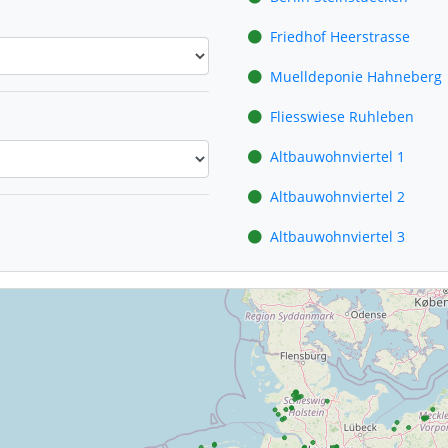
Friedhof Heerstrasse
Muelldeponie Hahneberg
Fliesswiese Ruhleben
Altbauwohnviertel 1
Altbauwohnviertel 2
Altbauwohnviertel 3
Altbauwohnviertel 4
Altbauwohnviertel 5
Gutspark Marienfelde
Feldflur Marienfelde
Buschgraben