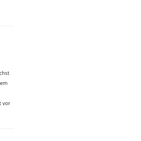
chst
dem
t vor