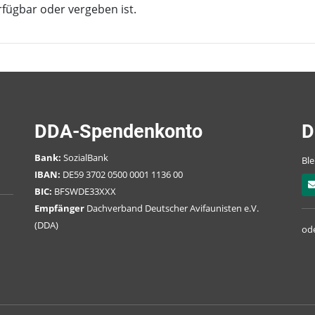
rfügbar oder vergeben ist.
DDA-Spendenkonto
D
Bank:
SozialBank
Ble
IBAN:
DE59 3702 0500 0001 1136 00
BIC:
BFSWDE33XXX
Empfänger
Dachverband Deutscher Avifaunisten e.V.
(DDA)
ode