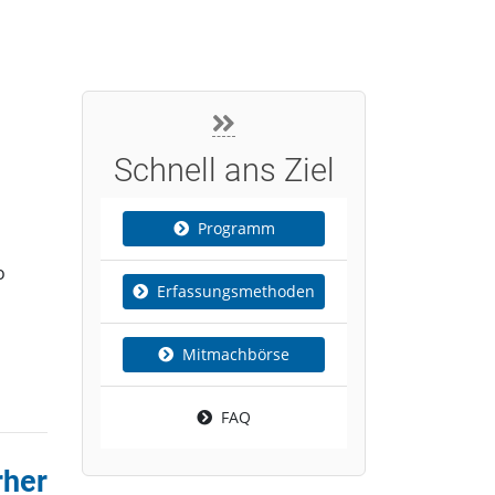
Schnell ans Ziel
Programm
o
Erfassungsmethoden
Mitmachbörse
FAQ
rher