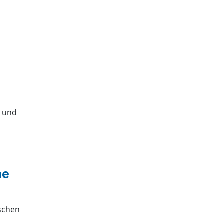
g und
ne
ischen