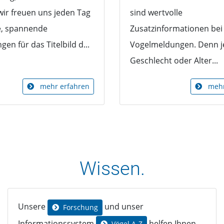
wir freuen uns jeden Tag
sind wertvolle
e, spannende
Zusatzinformationen bei
en für das Titelbild d...
Vogelmeldungen. Denn j
Geschlecht oder Alter...
mehr erfahren
mehr
Wissen.
Unsere
und unser
Forschung
Informationssystem
helfen Ihnen
Vögel A-Z