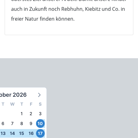
auch in Zukunft noch Rebhuhn, Kiebitz und Co. in
freier Natur finden können.
ober 2026
T
W
T
F
S
1
2
3
6
7
8
9
10
13
14
15
16
17