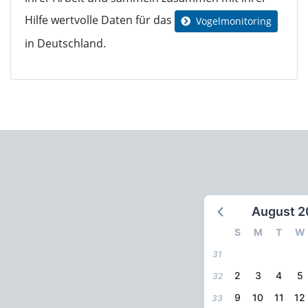
Hilfe wertvolle Daten für das
Vogelmonitoring
in Deutschland.
August 2
S
M
T
W
31
2
3
4
5
32
9
10
11
12
33