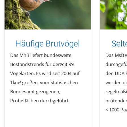
Häufige Brutvögel
Selt
Das MhB liefert bundesweite
Das MsB w
Bestandstrends für derzeit 99
durchgefü
Vogelarten. Es wird seit 2004 auf
den DDA k
1km² großen, vom Statistischen
werden di
Bundesamt gezogenen,
regelmäßi
Probeflächen durchgeführt.
brütender
< 1000 Pa