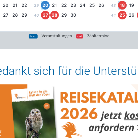
20
21
22
20
21
22
23
24
25
26
18
19
39
43
27
28
29
27
28
29
30
25
26
40
44
– Veranstaltungen |
– Zähltermine
blau
rot
ankt sich für die Unterstüt