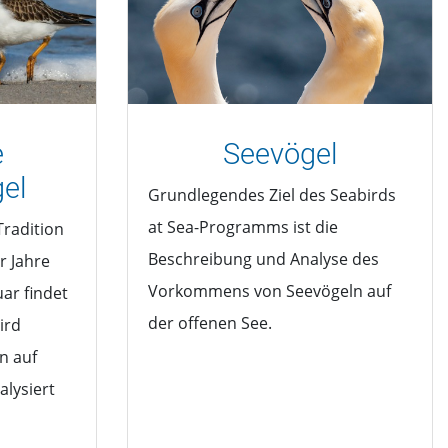
e
Seevögel
el
Grundlegendes Ziel des Seabirds
at Sea-Programms ist die
Tradition
Beschreibung und Analyse des
r Jahre
Vorkommens von Seevögeln auf
uar findet
der offenen See.
ird
n auf
alysiert