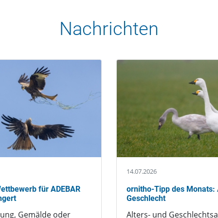
Nachrichten
14.07.2026
-Wettbewerb für ADEBAR
ornitho-Tipp des Monats: 
ngert
Geschlecht
nung, Gemälde oder
Alters- und Geschlechts