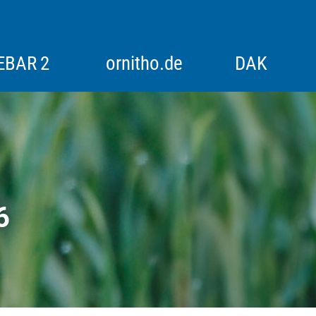
EBAR 2
ornitho.de
DAK
itoring
Alpenvogelmonitoring
Historische Bestandserfassungen
6
Rebhuhn
Rotmilan-Schlafplatzzählung
Synchronzählung Goldregenpfeifer
Synchronzählung Schwäne