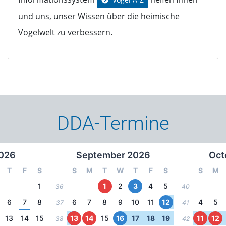
und uns, unser Wissen über die heimische
Vogelwelt zu verbessern.
DDA-Termine
026
September 2026
Oct
T
F
S
S
M
T
W
T
F
S
S
M
1
1
2
3
4
5
36
40
6
7
8
6
7
8
9
10
11
12
4
5
37
41
13
14
15
13
14
15
16
17
18
19
11
12
38
42