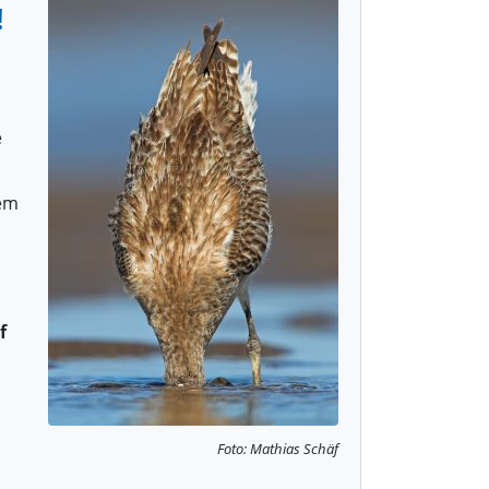
!
e
sem
f
Foto: Mathias Schäf