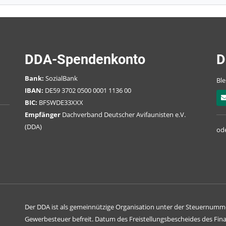
DDA-Spendenkonto
D
Bank:
SozialBank
Ble
IBAN:
DE59 3702 0500 0001 1136 00
BIC:
BFSWDE33XXX
Empfänger
Dachverband Deutscher Avifaunisten e.V.
(DDA)
ode
Der DDA ist als gemeinnützige Organisation unter der Steuernumm
Gewerbesteuer befreit. Datum des Freistellungsbescheides des Fina