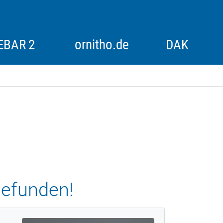
EBAR 2
ornitho.de
DAK
itoring
Alpenvogelmonitoring
Historische Bestandserfassungen
Rebhuhn
Rotmilan-Schlafplatzzählung
gefunden!
Synchronzählung Goldregenpfeifer
Synchronzählung Schwäne