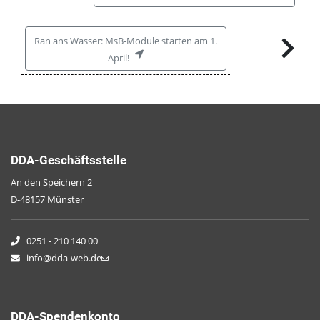
Ran ans Wasser: MsB-Module starten am 1.
April!
DDA-Geschäftsstelle
An den Speichern 2
D-48157 Münster
0251 - 210 140 00
info@dda-web.de
DDA-Spendenkonto